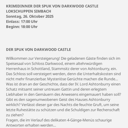
KRIMIDINNER DER SPUK VON DARKWOOD CASTLE
LOKSCHUPPEN SIMBACH
Sonntag, 26. Oktober 2025
Einlass: 17:00 Uhr
Beginn: 18:00 Uhr
DER SPUK VON DARKWOOD CASTLE
Willkommen zur Versteigerung! Die geladenen Gäste finden sich im
Speisesaal von Schloss Darkwood, einem altehrwürdigen
Herrenhaus in Schottland, Stammsitz derer von Ashtonburry, ein.
Das Schloss soll versteigert werden, denn die Unterhaltskosten sind
nicht mehr finanzierbar. Mysteriöse Gerüchte machen die Runde…
Was ist dran an der Geschichte, dass der IV. Lord Ashtonburry einen
Schatz mitsamt seiner untreuen Gattin und deren erlegtem
Liebhaber in den Gemäuern des Anwesens eingemauert haben soll?
Gibt es den sagenumwobenen Geist des Hauses Ashtonburry
wirklich? Verlässt dieser gar des Nachts die feuchte Gruft, um seine
letzte Ruhestätte zu schützen und die Schuldigen zur Rechenschaft
zu ziehen?
Fragen, die im Verlauf des delikaten 4-Gänge-Menüs schaurige
Antworten erhalten werden…