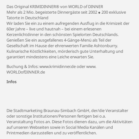
Das Original KRIMIDINNER® von WORLD of DINNER
Mehr als 2 Mio. begeisterte Dinnergäste seit 2002 ● 200 exklusive
Tatorte in Deutschland
Wir laden Sie ein zu einem aufregenden Ausflug in die Krimizeit der
60er Jahre – live und hautnah – bei einem erlesenen
Kerzenlichtdinner in den schönsten Spielorten Deutschlands.
Genießen Sie ein ausgefallenes 4-Gänge-Menü als Teil der
Gesellschaft im Hause der ehrenwerten Familie Ashtonburry.
Kulinarische Köstlichkeiten, mörderisch gute Unterhaltung und
garantiert mindestens eine Leiche erwarten Sie.
Buchung & Infos: www.krimidinner.de oder www.
WORLDofDINNER.de
Infos
Die Stadtmarketing Braunau-Simbach GmbH, der/die Veranstalter
oder sonstige Institutionen/Personen fertigen bei o.a.
Veranstaltung Fotos an. Diese Fotos dienen dazu, um die Aktivitäten
auf unseren Webseiten sowie in Social Media Kanälen und
Printmedien darzustellen und zu veröffentlichen.