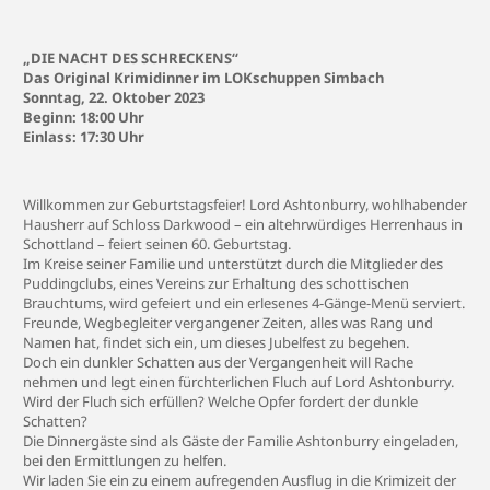
„DIE NACHT DES SCHRECKENS“
Das Original Krimidinner im LOKschuppen Simbach
Sonntag, 22. Oktober 2023
Beginn:
18:00 Uhr
Einlass:
17:30 Uhr
Willkommen zur Geburtstagsfeier! Lord Ashtonburry, wohlhabender
Hausherr auf Schloss Darkwood – ein altehrwürdiges Herrenhaus in
Schottland – feiert seinen 60. Geburtstag.
Im Kreise seiner Familie und unterstützt durch die Mitglieder des
Puddingclubs, eines Vereins zur Erhaltung des schottischen
Brauchtums, wird gefeiert und ein erlesenes 4-Gänge-Menü serviert.
Freunde, Wegbegleiter vergangener Zeiten, alles was Rang und
Namen hat, findet sich ein, um dieses Jubelfest zu begehen.
Doch ein dunkler Schatten aus der Vergangenheit will Rache
nehmen und legt einen fürchterlichen Fluch auf Lord Ashtonburry.
Wird der Fluch sich erfüllen? Welche Opfer fordert der dunkle
Schatten?
Die Dinnergäste sind als Gäste der Familie Ashtonburry eingeladen,
bei den Ermittlungen zu helfen.
Wir laden Sie ein zu einem aufregenden Ausflug in die Krimizeit der