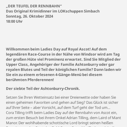
„DER TEUFEL DER RENNBAHN“
Das Original Krimidinner im LOKschuppen Simbach
Sonntag, 26. Oktober 2024
18:00 Uhr
Willkommen beim Ladies Day auf Royal Ascot! Auf dem
legendären Race-Course in der Nähe von Windsor wird am Tag
der großen Hüte viel Prominenz erwartet. Sind Sie Mitglied der
Upper Class, Angehöriger der Familie Ashtonburry oder gar
royalen Blutes und Teil der königlichen Familie? Dann laden wir
Sie ein zu einem erlesenen 4-Gänge-Menü bei diesem
berühmten Pferderennen!
Der siebte Teil der Ashtonburry-Chronik.
Setzen Sie Ihren Wetteinsatz bei einer Dreierwette oder haben Sie
einen geheimen Favoriten und gehen auf Sieg? Das Glück ist sicher
auf Ihrer Seite – aber Vorsicht, auf dem Turf geht der Tod um…
Cora Tilling trifft beim Ladies Day auf der Rennbahn von Ascot ein,
zum ersten Besuch bei ihrem Onkel Adrian Tilling, dem Laird of Mant
Manor. Der wohlhabende schottische Lord bringt seinen heißen