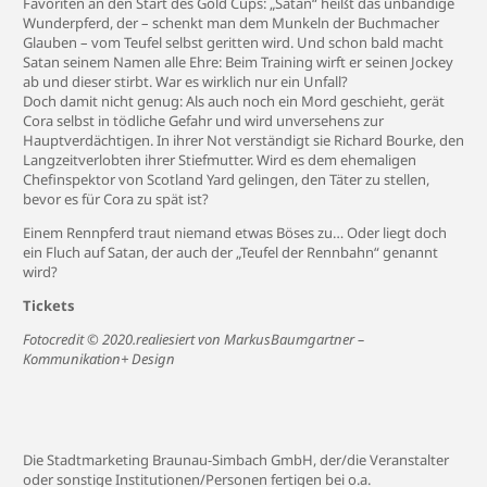
Favoriten an den Start des Gold Cups:
„Satan“ heißt das unbändige
Wunderpferd, der – schenkt man dem Munkeln der Buchmacher
Glauben – vom Teufel selbst geritten wird. Und schon bald macht
Satan seinem Namen alle Ehre: Beim Training wirft er seinen Jockey
ab und dieser stirbt. War es wirklich nur ein Unfall?
Doch damit nicht genug: Als auch noch ein Mord geschieht, gerät
Cora selbst in tödliche Gefahr und wird unversehens zur
Hauptverdächtigen. In ihrer Not verständigt sie Richard Bourke, den
Langzeitverlobten ihrer Stiefmutter. Wird es dem ehemaligen
Chefinspektor von Scotland Yard gelingen, den Täter zu stellen,
bevor es für Cora zu spät ist?
Einem Rennpferd traut niemand etwas Böses zu… Oder liegt doch
ein Fluch auf Satan, der auch der „Teufel der Rennbahn“ genannt
wird?
Tickets
Fotocredit © 2020.realiesiert von MarkusBaumgartner –
Kommunikation+ Design
Die Stadtmarketing Braunau-Simbach GmbH, der/die Veranstalter
oder sonstige Institutionen/Personen fertigen bei o.a.