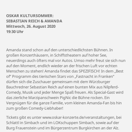
OSKAR KULTURSOMMER:
SEBASTIAN REICH & AMANDA
Mittwoch, 26. August 2020
19:30 Uhr
Amanda stand schon auf den unterschiedlichsten Bühnen. In
großen Konzerthäusern, in Schiffstheatern auf hoher See,
neuerdings auch öfters mal vor Autos. Umso mehr freut sie sich nun
auf den Moment, endlich wieder an der frischen Luft vor echten
Menschen zu stehen! Amanda findet das SPEZIFISCH! In dem „Best
of“ Programm des tierischen Stars von „Fastnacht in Franken“
dürfen sich die Zuschauer gemeinsam mit dem Würzburger
Bauchredner Sebastian Reich auf einen bunten Mix aus Nilpferd-
Comedy, Musik und jeder Menge Spaß freuen. Als Special-Gast wird
das zierliche Marzipanschwein PigNic die Bühne rocken. Ein
Vergnügen für die ganze Familie, vom kleinen Amanda-Fan bis hin
zum großen Comedy-Liebhaber!
Tickets gibt es unter
www.oskar-konzerte.de/veranstaltungen
, bei
Schlattl in Simbach und im LOKschuppen Simbach, sowie auf der
Burg Frauenstein und im Bürgerzentrum Burgkirchen an der Alz.