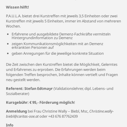
Wissen hilft!
P.A.U.L.A. bietet drei Kurstreffen mit jeweils 3,5 Einheiten oder zwei
Kurstreffen mit jeweils 5 Einheiten, immer im Abstand von mehreren
Wochen.
Erfahrene und ausgebildete Demenz-Fachkräfte vermitteln
Hintergrundinformation zu Demenz
zeigen Kommunikationsmöglichkeiten mit an Demenz
erkrankten Personen auf
geben Anregungen für die jeweilige konkrete Situation
Die Zeit zwischen den Kurstreffen bietet die Möglichkeit, Gelerntes
und Erfahrenes zu erproben. Die Erfahrungen werden beim
folgenden Treffen besprochen, Inhalte können vertieft und Fragen
neu gestellt werden.
Referent: Stefan Edtmayr
(Validationslehrer, dipl. Lebens- und
Sozialberater)
Kursgebühr: € 95,- Förderung möglich
!
Anmeldung
bei Frau Christine Wally – Biebl, Msc,
Christine.wally-
biebl@caritas-ooe.at
oder +43 676 87762439
Info