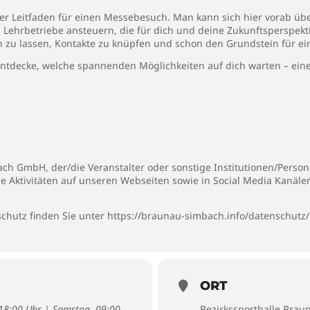
cher Leitfaden für einen Messebesuch. Man kann sich hier vorab 
n Lehrbetriebe ansteuern, die für dich und deine Zukunftsperspekt
en zu lassen, Kontakte zu knüpfen und schon den Grundstein für ei
tdecke, welche spannenden Möglichkeiten auf dich warten – eine Le
h GmbH, der/die Veranstalter oder sonstige Institutionen/Persone
ie Aktivitäten auf unseren Webseiten sowie in Social Media Kanäl
chutz finden Sie unter
https://braunau-simbach.info/datenschutz/
ORT
- 18:00 Uhr | Samstag, 09:00
Bezirkssporthalle Brau