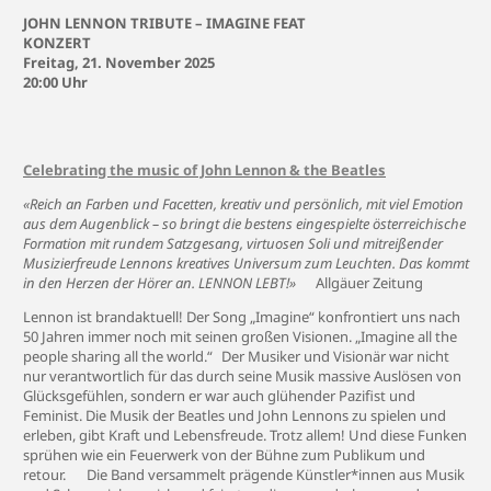
JOHN LENNON TRIBUTE – IMAGINE FEAT
KONZERT
Freitag, 21. November 2025
20:00 Uhr
Celebrating the music of John Lennon & the Beatles
«Reich an Farben und Facetten, kreativ und persönlich, mit viel Emotion
aus dem Augenblick – so bringt die bestens eingespielte österreichische
Formation mit rundem Satzgesang, virtuosen Soli und mitreißender
Musizierfreude Lennons kreatives Universum zum Leuchten. Das kommt
in den Herzen der Hörer an. LENNON LEBT!»
Allgäuer Zeitung
Lennon ist brandaktuell! Der Song „Imagine“ konfrontiert uns nach
50 Jahren immer noch mit seinen großen Visionen. „Imagine all the
people sharing all the world.“ Der Musiker und Visionär war nicht
nur verantwortlich für das durch seine Musik massive Auslösen von
Glücksgefühlen, sondern er war auch glühender Pazifist und
Feminist. Die Musik der Beatles und John Lennons zu spielen und
erleben, gibt Kraft und Lebensfreude. Trotz allem! Und diese Funken
sprühen wie ein Feuerwerk von der Bühne zum Publikum und
retour. Die Band versammelt prägende Künstler*innen aus Musik