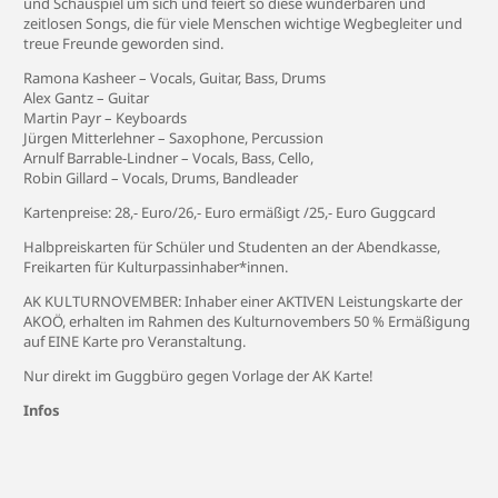
und Schauspiel um sich und feiert so diese wunderbaren und
zeitlosen Songs, die für viele Menschen wichtige Wegbegleiter und
treue Freunde geworden sind.
Ramona Kasheer – Vocals, Guitar, Bass, Drums
Alex Gantz – Guitar
Martin Payr – Keyboards
Jürgen Mitterlehner – Saxophone, Percussion
Arnulf Barrable-Lindner – Vocals, Bass, Cello,
Robin Gillard – Vocals, Drums, Bandleader
Kartenpreise: 28,- Euro/26,- Euro ermäßigt /25,- Euro Guggcard
Halbpreiskarten für Schüler und Studenten an der Abendkasse,
Freikarten für Kulturpassinhaber*innen.
AK KULTURNOVEMBER: Inhaber einer AKTIVEN Leistungskarte der
AKOÖ, erhalten im Rahmen des Kulturnovembers 50 % Ermäßigung
auf EINE Karte pro Veranstaltung.
Nur direkt im Guggbüro gegen Vorlage der AK Karte!
Infos