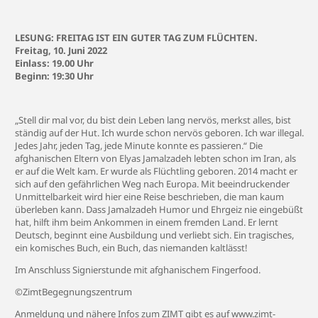
LESUNG: FREITAG IST EIN GUTER TAG ZUM FLÜCHTEN.
Freitag, 10. Juni 2022
Einlass: 19.00 Uhr
Beginn: 19:30 Uhr
„Stell dir mal vor, du bist dein Leben lang nervös, merkst alles, bist
ständig auf der Hut. Ich wurde schon nervös geboren. Ich war illegal.
Jedes Jahr, jeden Tag, jede Minute konnte es passieren.“ Die
afghanischen Eltern von Elyas Jamalzadeh lebten schon im Iran, als
er auf die Welt kam. Er wurde als Flüchtling geboren. 2014 macht er
sich auf den gefährlichen Weg nach Europa. Mit beeindruckender
Unmittelbarkeit wird hier eine Reise beschrieben, die man kaum
überleben kann. Dass Jamalzadeh Humor und Ehrgeiz nie eingebüßt
hat, hilft ihm beim Ankommen in einem fremden Land. Er lernt
Deutsch, beginnt eine Ausbildung und verliebt sich. Ein tragisches,
ein komisches Buch, ein Buch, das niemanden kaltlässt!
Im Anschluss Signierstunde mit afghanischem Fingerfood.
©ZimtBegegnungszentrum
Anmeldung und nähere Infos zum ZIMT gibt es auf
www.zimt-