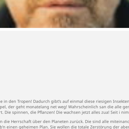
 in den Tropen! Dadurch gibt’s auf einmal diese riesigen Insekten
ppel, der geht monatelang net weg! Wahrscheinlich san die alle ge
t. Die spinnen, die Pflanzen! Die wachsen jetzt alles zua! Seit i n
l’n die Herrschaft über den Planeten zurück. Die sind alle miteina
ab’n einen geheimen Plan. Sie wollen die totale Zerstörung der ab