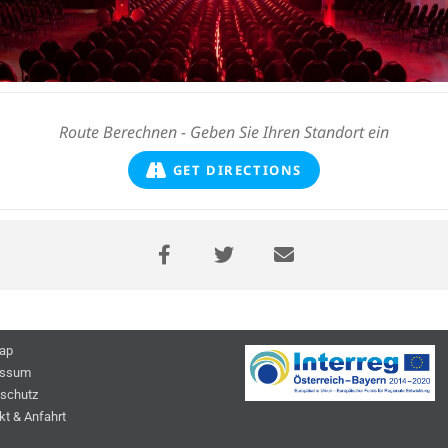
GET DIRECTIONS
ap
essum
schutz
kt & Anfahrt