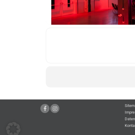
Sitem
Impr
Daten
Konta