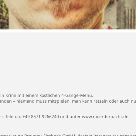
Ein Krimi mit einem köstlichen 4-Gänge-Menü.
tunden – niemand muss mitspielen, man kann rätseln oder auch nu
er, Telefon: +49 8571 9266240 und unter www.moerdernacht.de.
rtmarketing Braunau-Simbach GmbH, der/die Veranstalter oder son