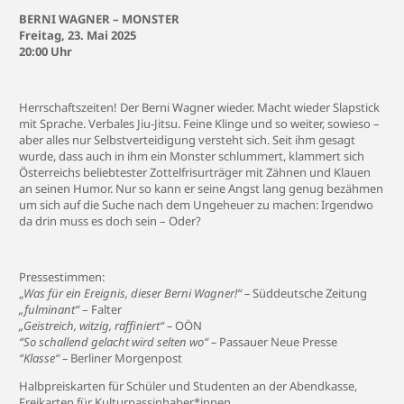
BERNI WAGNER – MONSTER
Freitag, 23. Mai 2025
20:00 Uhr
Herrschaftszeiten! Der Berni Wagner wieder. Macht wieder Slapstick
mit Sprache. Verbales Jiu-Jitsu. Feine Klinge und so weiter, sowieso –
aber alles nur Selbstverteidigung versteht sich. Seit ihm gesagt
wurde, dass auch in ihm ein Monster schlummert, klammert sich
Österreichs beliebtester Zottelfrisurträger mit Zähnen und Klauen
an seinen Humor. Nur so kann er seine Angst lang genug bezähmen
um sich auf die Suche nach dem Ungeheuer zu machen: Irgendwo
da drin muss es doch sein – Oder?
Pressestimmen:
„
Was für ein Ereignis, dieser Berni Wagner!“ –
Süddeutsche Zeitung
„fulminant“
– Falter
„Geistreich, witzig, raffiniert“ –
OÖN
“So schallend gelacht wird selten wo“ –
Passauer Neue Presse
“Klasse“ –
Berliner Morgenpost
Halbpreiskarten für Schüler und Studenten an der Abendkasse,
Freikarten für Kulturpassinhaber*innen.