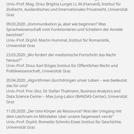
Univ.-Prof. Mag. Dr.iur. Brigitta Lurger, LL.M.(Harvard), Institut für
Zivilrecht, Ausländisches und Internationales Privatrecht, Universität
Graz
09.03.2020: „Kommunikation ja, aber wie beginnen? Was
Sprachwissenschaft vom Funktionieren und Scheitern der Anrede
berichtet“
Univ.-Prof. Dr.phil. Martin Hummel, Institut für Romanistik,
Universität Graz
23.03.2020: „Wo fordert der medizinische Fortschritt das Recht
heraus?“
Univ.-Prof. Dr.iur. Karl Stöger, Institut für Öffentliches Recht und
Politikwissenschaft, Universität Graz
20.04.2020: „Algorithmen durchdringen unser Leben – was bedeutet
das für uns?
Univ.-Prof. Priv.-Doz. Dr. Stefan Thalmann, Business Analytics and
Data Science-Center – Max Jung-Labor (BANDAS-Center), Universität
Graz
11.05.2020: „Der tote Körper als Ressource? Was der Umgang mit
dem Leichnam im Mittelalter über unsere Gegenwart verrät“
Univ.-Prof. Dr.phil. Romedio Schmitz-Esser, Institut für Geschichte,
Universität Graz