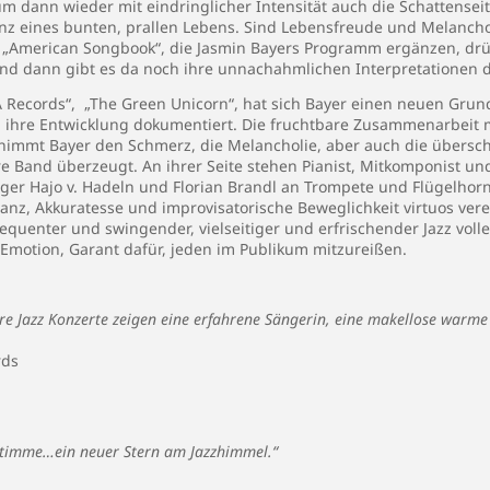
 dann wieder mit eindringlicher Intensität auch die Schattensei
senz eines bunten, prallen Lebens. Sind Lebensfreude und Melanc
American Songbook“, die Jasmin Bayers Programm ergänzen, drückt
und dann gibt es da noch ihre unnachahmlichen Interpretationen 
 Records“, „The Green Unicorn“, hat sich Bayer einen neuen Grun
 ihre Entwicklung dokumentiert. Die fruchtbare Zusammenarbeit m
 nimmt Bayer den Schmerz, die Melancholie, aber auch die übersc
e Band überzeugt. An ihrer Seite stehen Pianist, Mitkomponist u
r Hajo v. Hadeln und Florian Brandl an Trompete und Flügelhorn. 
anz, Akkuratesse und improvisatorische Beweglichkeit virtuos ver
equenter und swingender, vielseitiger und erfrischender Jazz voll
Emotion, Garant dafür, jeden im Publikum mitzureißen.
hre Jazz Konzerte zeigen eine erfahrene Sängerin, eine makellose warme
rds
Stimme…ein neuer Stern am Jazzhimmel.“