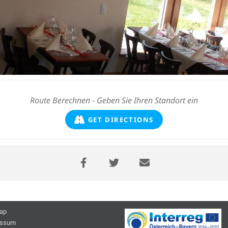
GET DIRECTIONS
ap
essum