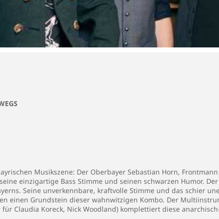
RWEGS
bayrischen Musikszene: Der Oberbayer Sebastian Horn, Frontmann u
r seine einzigartige Bass Stimme und seinen schwarzen Humor. Der 
erns. Seine unverkennbare, kraftvolle Stimme und das schier uner
ilden einen Grundstein dieser wahnwitzigen Kombo. Der Multiinstru
 für Claudia Koreck, Nick Woodland) komplettiert diese anarchisc