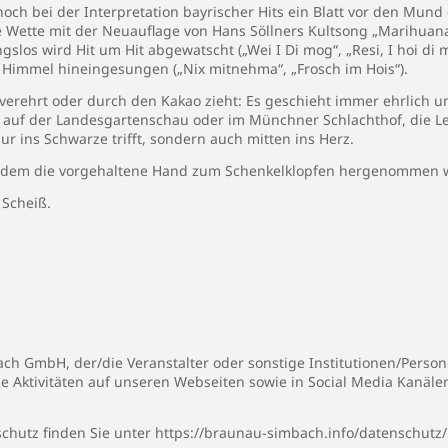
och bei der Interpretation bayrischer Hits ein Blatt vor den Mu
e Wette mit der Neuauflage von Hans Söllners Kultsong „Marihuanab
gslos wird Hit um Hit abgewatscht („Wei I Di mog“, „Resi, I hoi di 
 Himmel hineingesungen („Nix mitnehma“, „Frosch im Hois“).
 verehrt oder durch den Kakao zieht: Es geschieht immer ehrlich u
auf der Landesgartenschau oder im Münchner Schlachthof, die Le
 nur ins Schwarze trifft, sondern auch mitten ins Herz.
n dem die vorgehaltene Hand zum Schenkelklopfen hergenommen w
 Scheiß.
h GmbH, der/die Veranstalter oder sonstige Institutionen/Persone
ie Aktivitäten auf unseren Webseiten sowie in Social Media Kanäl
chutz finden Sie unter
https://braunau-simbach.info/datenschutz/