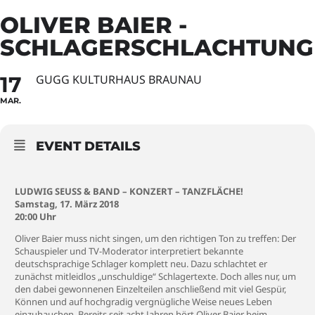
OLIVER BAIER -
SCHLAGERSCHLACHTUNG
17
GUGG KULTURHAUS BRAUNAU
MAR.
EVENT DETAILS
LUDWIG SEUSS & BAND – KONZERT – TANZFLÄCHE!
Samstag, 17. März 2018
20:00 Uhr
Oliver Baier muss nicht singen, um den richtigen Ton zu treffen: Der
Schauspieler und TV-Moderator interpretiert bekannte
deutschsprachige Schlager komplett neu. Dazu schlachtet er
zunächst mitleidlos „unschuldige“ Schlagertexte. Doch alles nur, um
den dabei gewonnenen Einzelteilen anschließend mit viel Gespür,
Können und auf hochgradig vergnügliche Weise neues Leben
einzuhauchen. Bereits seit acht Jahren hört Oliver Baier beim