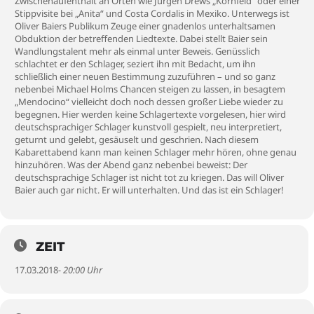
Zwischenaufenthalt an Orten wie Jürgen Drews „Kornfeld“ oder einer
Stippvisite bei „Anita“ und Costa Cordalis in Mexiko. Unterwegs ist
Oliver Baiers Publikum Zeuge einer gnadenlos unterhaltsamen
Obduktion der betreffenden Liedtexte. Dabei stellt Baier sein
Wandlungstalent mehr als einmal unter Beweis. Genüsslich
schlachtet er den Schlager, seziert ihn mit Bedacht, um ihn
schließlich einer neuen Bestimmung zuzuführen – und so ganz
nebenbei Michael Holms Chancen steigen zu lassen, in besagtem
„Mendocino“ vielleicht doch noch dessen großer Liebe wieder zu
begegnen. Hier werden keine Schlagertexte vorgelesen, hier wird
deutschsprachiger Schlager kunstvoll gespielt, neu interpretiert,
geturnt und gelebt, gesäuselt und geschrien. Nach diesem
Kabarettabend kann man keinen Schlager mehr hören, ohne genau
hinzuhören. Was der Abend ganz nebenbei beweist: Der
deutschsprachige Schlager ist nicht tot zu kriegen. Das will Oliver
Baier auch gar nicht. Er will unterhalten. Und das ist ein Schlager!
ZEIT
17.03.2018
- 20:00 Uhr