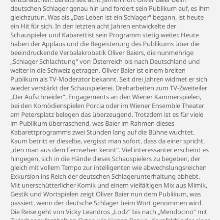
deutschen Schlager genau hin und fordert sein Publikum auf, es ihm
gleichzutun. Was als „Das Leben ist ein Schlager“ begann, ist heute
ein Hit für sich. In den letzten acht Jahren entwickelte der
Schauspieler und Kabarettist sein Programm stetig weiter. Heute
haben der Applaus und die Begeisterung des Publikums über die
beeindruckende Verbalakrobatik Oliver Baiers, die nunmehrige
„Schlager Schlachtung“ von Österreich bis nach Deutschland und
weiter in die Schweiz getragen. Oliver Baier ist einem breiten
Publikum als TV-Moderator bekannt. Seit drei Jahren widmet er sich
wieder verstärkt der Schauspielerei. Dreharbeiten zum TV-Zweiteiler
„Der Aufschneider“, Engagements an den Wiener Kammerspielen,
bei den Komödienspielen Porcia oder im Wiener Ensemble Theater
am Petersplatz belegen das überzeugend. Trotzdem ist es für viele
im Publikum überraschend, was Baier im Rahmen dieses
Kabarettprogramms zwei Stunden lang auf die Bühne wuchtet.
Kaum betritt er dieselbe, vergisst man sofort, dass da einer spricht,
„den man aus dem Fernsehen kennt“. Viel interessanter erscheint es
hingegen, sich in die Hände dieses Schauspielers zu begeben, der
gleich mit vollem Tempo zur intelligenten wie abwechslungsreichen
Exkursion ins Reich der deutschen Schlagerunterhaltung abhebt.
Mit unerschütterlicher Komik und einem vielfältigen Mix aus Mimik,
Gestik und Wortspielen zeigt Oliver Baier nun dem Publikum, was
passiert, wenn der deutsche Schlager beim Wort genommen wird.
Die Reise geht von Vicky Leandros „Lodz“ bis nach „Mendocino“ mit