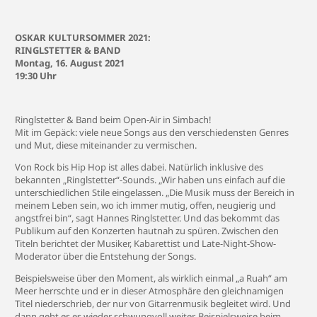
OSKAR KULTURSOMMER 2021:
RINGLSTETTER & BAND
Montag, 16. August 2021
19:30 Uhr
Ringlstetter & Band beim Open-Air in Simbach!
Mit im Gepäck: viele neue Songs aus den verschiedensten Genres
und Mut, diese miteinander zu vermischen.
Von Rock bis Hip Hop ist alles dabei. Natürlich inklusive des
bekannten „Ringlstetter“-Sounds. „Wir haben uns einfach auf die
unterschiedlichen Stile eingelassen. „Die Musik muss der Bereich in
meinem Leben sein, wo ich immer mutig, offen, neugierig und
angstfrei bin“, sagt Hannes Ringlstetter. Und das bekommt das
Publikum auf den Konzerten hautnah zu spüren. Zwischen den
Titeln berichtet der Musiker, Kabarettist und Late-Night-Show-
Moderator über die Entstehung der Songs.
Beispielsweise über den Moment, als wirklich einmal „a Ruah“ am
Meer herrschte und er in dieser Atmosphäre den gleichnamigen
Titel niederschrieb, der nur von Gitarrenmusik begleitet wird. Und
dann geht es es wieder schwungvoll weiter. Beispielsweise beim