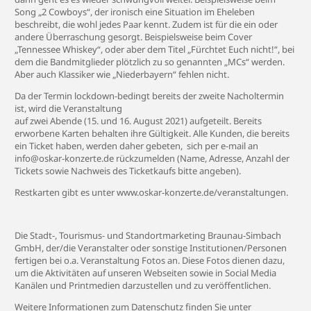
Song „2 Cowboys“, der ironisch eine Situation im Eheleben
beschreibt, die wohl jedes Paar kennt. Zudem ist für die ein oder
andere Überraschung gesorgt. Beispielsweise beim Cover
„Tennessee Whiskey“, oder aber dem Titel „Fürchtet Euch nicht!“, bei
dem die Bandmitglieder plötzlich zu so genannten „MCs“ werden.
Aber auch Klassiker wie „Niederbayern“ fehlen nicht.
Da der Termin lockdown-bedingt bereits der zweite Nacholtermin
ist, wird die Veranstaltung
auf zwei Abende (15. und 16. August 2021) aufgeteilt. Bereits
erworbene Karten behalten ihre Gültigkeit. Alle Kunden, die bereits
ein Ticket haben, werden daher gebeten, sich per e-mail an
info@oskar-konzerte.de rückzumelden (Name, Adresse, Anzahl der
Tickets sowie Nachweis des Ticketkaufs bitte angeben).
Restkarten gibt es unter www.oskar-konzerte.de/veranstaltungen.
Die Stadt-, Tourismus- und Standortmarketing Braunau-Simbach
GmbH, der/die Veranstalter oder sonstige Institutionen/Personen
fertigen bei o.a. Veranstaltung Fotos an. Diese Fotos dienen dazu,
um die Aktivitäten auf unseren Webseiten sowie in Social Media
Kanälen und Printmedien darzustellen und zu veröffentlichen.
Weitere Informationen zum Datenschutz finden Sie unter