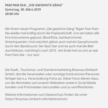
PAM PAM IDA: „DIE GWOHNTE GÄNG“
Samstag, 30. März 2019
20:00 Uhr
Mit ihrem neuen Programm „Die gwohnte Gäng“ fegen Pam Pam
Ida wieder mal kräftig durch die Poplandschaft. Uns sie haben alle
ihre Instrumente geputzt: Blockflöte, Sambatrommel,
Streichquartett. Und natürlich glänzt auch mal ein Saxophonsolo
durch den Bandsound. Der lässt hier und da auch mal die 80er
durchblitzen, mal klingt’s nach 2019. Am Ende hört es sich an wie
Pam Pam Ida – nur neu!
Die Stadt-, Tourismus- und Standortmarketing Braunau-Simbach
GmbH, der/die Veranstalter oder sonstige Institutionen/Personen
fertigen bei o.a. Veranstaltung Fotos an. Diese Fotos dienen dazu,
um die Aktivitäten auf unseren Webseiten sowie in Social Media
Kanälen und Printmedien darzustellen und zu veröffentlichen.
Weitere Informationen zum Datenschutz finden Sie unter
https://braunau-simbach.info/datenschutz/