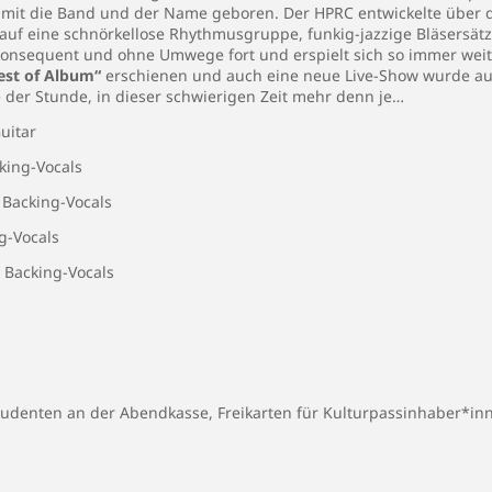
mit die Band und der Name geboren. Der HPRC entwickelte über di
 auf eine schnörkellose Rhythmusgruppe, funkig-jazzige Bläsersät
konsequent und ohne Umwege fort und erspielt sich so immer weit
est of Album“
erschienen und auch eine neue Live-Show wurde au
e der Stunde, in dieser schwierigen Zeit mehr denn je…
Guitar
king-Vocals
 Backing-Vocals
g-Vocals
 Backing-Vocals
tudenten an der Abendkasse, Freikarten für Kulturpassinhaber*in