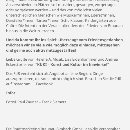
An verschiedenen Plätzen soll musiziert, gesungen, vorgetragen
oder vorgelesen werden – und das von möglichst vielen
unterschiedlichen Menschen wie Musiker*innen, Literat*innen,
Darsteller*innen, Tänzer*innen, Schulklassen, Kindergärten oder
Chöre. Die Intention der Veranstaltenden: den Frieden von Braunau
hinaus in die Welt zu tragen.
Und da kommt ihr ins Spiel: Überzeugt vom Friedensgedanken
möchten wir so viele wie möglich dazu einladen, mitzugehen
und gerne auch aktiv mitzugestalten!
Liebe Grüße von Helene A. Musik, Lisa Eidenhammer und Andrea
Eckerstorfer von
“KUKI – Kunst und Kultur im Innviertel”
Das FdR versteht sich als Angebot an eine Region, Dinge
auszuprobieren, die sonst nicht möglich sind. Besuchen Sie die FdR
auf
Instagram
→
Facebook
Infos
Foto©Paul Zauner – Frank Siemers
Die Stadtmarketing Braunau-Simbach GmbH, der/die Veranstalter