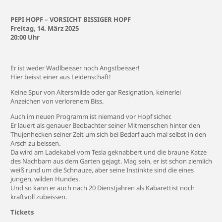
PEPI HOPF – VORSICHT BISSIGER HOPF
Freitag, 14. März 2025
20:00 Uhr
Er ist weder Wadlbeisser noch Angstbeisser!
Hier beisst einer aus Leidenschaft!
Keine Spur von Altersmilde oder gar Resignation, keinerlei
Anzeichen von verlorenem Biss.
Auch im neuen Programm ist niemand vor Hopf sicher.
Er lauert als genauer Beobachter seiner Mitmenschen hinter den
Thujenhecken seiner Zeit um sich bei Bedarf auch mal selbst in den
Arsch zu beissen.
Da wird am Ladekabel vom Tesla geknabbert und die braune Katze
des Nachbarn aus dem Garten gejagt. Mag sein, er ist schon ziemlich
weiß rund um die Schnauze, aber seine Instinkte sind die eines
jungen, wilden Hundes.
Und so kann er auch nach 20 Dienstjahren als Kabarettist noch
kraftvoll zubeissen.
Tickets