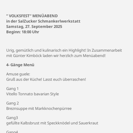
“ VOLKSFEST“ MENÜABEND
in der SalZucker Schmankerlwerkstatt
Samstag, 27. September 2025
Beginn: 18:00 Uhr
Urig, gemütlich und kulinarisch ein Highlight! In Zusammenarbeit
mit Günter Kimböck laden wir herzlich zum Menüabend!
4- Gänge Menü
Amuse guele:
Gruß aus der Küche! Lasst euch überraschen!
Gang 1
Vitello Tonnato bavarian Style
Gang 2
Breznsuppe mit Markknochenpürree
Gang3
gefüllte Kalbsbrust mit Speckknödel und Sauerkraut
Gang4