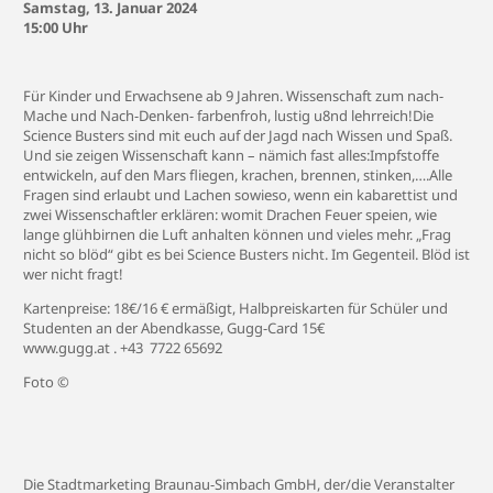
Samstag, 13. Januar 2024
15:00 Uhr
Für Kinder und Erwachsene ab 9 Jahren. Wissenschaft zum nach-
Mache und Nach-Denken- farbenfroh, lustig u8nd lehrreich!Die
Science Busters sind mit euch auf der Jagd nach Wissen und Spaß.
Und sie zeigen Wissenschaft kann – nämich fast alles:Impfstoffe
entwickeln, auf den Mars fliegen, krachen, brennen, stinken,….Alle
Fragen sind erlaubt und Lachen sowieso, wenn ein kabarettist und
zwei Wissenschaftler erklären: womit Drachen Feuer speien, wie
lange glühbirnen die Luft anhalten können und vieles mehr. „Frag
nicht so blöd“ gibt es bei Science Busters nicht. Im Gegenteil. Blöd ist
wer nicht fragt!
Kartenpreise: 18€/16 € ermäßigt, Halbpreiskarten für Schüler und
Studenten an der Abendkasse, Gugg-Card 15€
www.gugg.at . +43 7722 65692
Foto ©
Die Stadtmarketing Braunau-Simbach GmbH, der/die Veranstalter