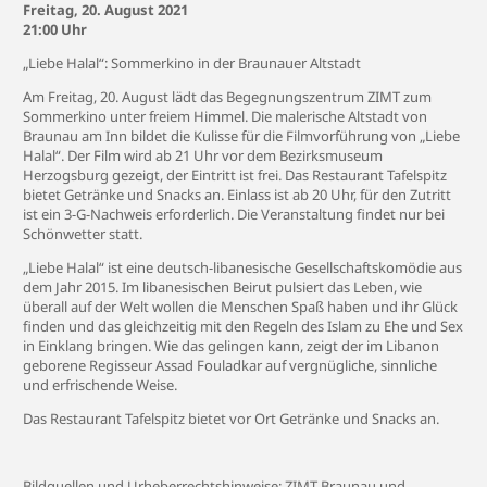
Freitag, 20. August 2021
21:00 Uhr
„Liebe Halal“: Sommerkino in der Braunauer Altstadt
Am Freitag, 20. August lädt das Begegnungszentrum ZIMT zum
Sommerkino unter freiem Himmel. Die malerische Altstadt von
Braunau am Inn bildet die Kulisse für die Filmvorführung von „Liebe
Halal“. Der Film wird ab 21 Uhr vor dem Bezirksmuseum
Herzogsburg gezeigt, der Eintritt ist frei. Das Restaurant Tafelspitz
bietet Getränke und Snacks an. Einlass ist ab 20 Uhr, für den Zutritt
ist ein 3-G-Nachweis erforderlich. Die Veranstaltung findet nur bei
Schönwetter statt.
„Liebe Halal“ ist eine deutsch-libanesische Gesellschaftskomödie aus
dem Jahr 2015. Im libanesischen Beirut pulsiert das Leben, wie
überall auf der Welt wollen die Menschen Spaß haben und ihr Glück
finden und das gleichzeitig mit den Regeln des Islam zu Ehe und Sex
in Einklang bringen. Wie das gelingen kann, zeigt der im Libanon
geborene Regisseur Assad Fouladkar auf vergnügliche, sinnliche
und erfrischende Weise.
Das Restaurant Tafelspitz bietet vor Ort Getränke und Snacks an.
Bildquellen und Urheberrechtshinweise: ZIMT Braunau und