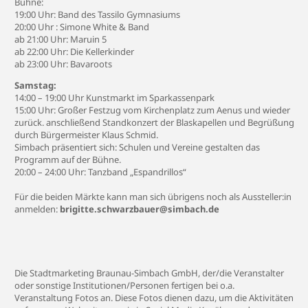
Bühne:
19:00 Uhr: Band des Tassilo Gymnasiums
20:00 Uhr : Simone White & Band
ab 21:00 Uhr: Maruin 5
ab 22:00 Uhr: Die Kellerkinder
ab 23:00 Uhr: Bavaroots
Samstag:
14:00 – 19:00 Uhr Kunstmarkt im Sparkassenpark
15:00 Uhr: Großer Festzug vom Kirchenplatz zum Aenus und wieder
zurück. anschließend Standkonzert der Blaskapellen und Begrüßung
durch Bürgermeister Klaus Schmid.
Simbach präsentiert sich: Schulen und Vereine gestalten das
Programm auf der Bühne.
20:00 – 24:00 Uhr: Tanzband „Espandrillos“
Für die beiden Märkte kann man sich übrigens noch als Aussteller:in
anmelden:
brigitte.schwarzbauer@simbach.de
Die Stadtmarketing Braunau-Simbach GmbH, der/die Veranstalter
oder sonstige Institutionen/Personen fertigen bei o.a.
Veranstaltung Fotos an. Diese Fotos dienen dazu, um die Aktivitäten