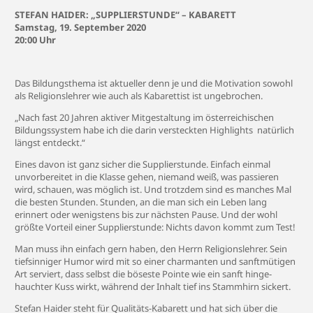
STEFAN HAIDER: „SUPPLIERSTUNDE“ – KABARETT
Samstag, 19. September 2020
20:00 Uhr
Das Bildungsthema ist aktueller denn je und die Motivation sowohl
als Religionslehrer wie auch als Kabarettist ist ungebrochen.
„Nach fast 20 Jahren aktiver Mitgestaltung im österreichischen
Bildungssystem habe ich die darin versteckten Highlights natürlich
längst entdeckt.“
Eines davon ist ganz sicher die Supplier­stunde. Einfach einmal
unvorbereitet in die Klasse gehen, niemand weiß, was passieren
wird, schauen, was möglich ist. Und trotzdem sind es manches Mal
die besten Stunden. Stunden, an die man sich ein Leben lang
erinnert oder wenigstens bis zur nächsten Pause. Und der wohl
größte Vorteil einer Supplierstunde: Nichts davon kommt zum Test!
Man muss ihn einfach gern haben, den Herrn Religionslehrer. Sein
tiefsinniger ­Humor wird mit so einer charmanten und sanftmütigen
Art serviert, dass selbst die böseste Pointe wie ein sanft hinge­
hauchter Kuss wirkt, während der Inhalt tief ins Stammhirn sickert.
Stefan Haider steht für Qualitäts-Kabarett und hat sich über die