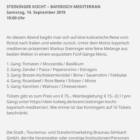
STEININGER KOCHT – BAYERISCH MEDITERRAN
Samstag, 14. September 2019
19:00 Uhr
An diesem Abend begibt man sich auf eine kulinarische Reise vom
Rottal nach Italien und wieder zurück. Unter dem Motto bayerisch
mediterran präsentiert Markus Steininger eine feine Melange aus
beiden Welten in einem exquisitem Fünf-Gänge Menü.
1. Gang: Tomaten / Mozzarella / Basilikum
2. Gang: Zander / Pasta / Peperoncino / Estragon
3. Gang: Brezen-Kürbiskernknödel / Birne / Sauerrahm / Feldsalat
4. Gang: Roastbeef / Rote Beete / Erbsen / Minze
5. Gang: Karotten / Walnuss / Cheesecream
Tickets gibt es zum Preis von € 75,-, Weinbegleitung: € 15,- (0,1 l pro
Gang) unter https://dein-ludwig.de/event/steininger-kocht-
bayerisch-mediterran/. Wie immer ist das Kontingent auf 16 Tickets
beschränkt.
Die Stadt-, Tourismus- und Standortmarketing Braunau-Simbach
GmbH, der/die Veranstalter oder sonstige Institutionen/Personen