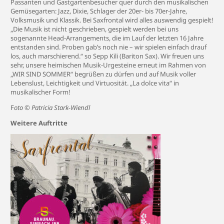
Passanten und Gastgartenbesucher quer durch den musikalischen
Gemüsegarten: Jazz, Dixie, Schlager der 20er- bis 70er-Jahre,
Volksmusik und Klassik. Bei Saxfrontal wird alles auswendig gespielt!
„Die Musik ist nicht geschrieben, gespielt werden bei uns
sogenannte Head-Arrangements, die im Lauf der letzten 16 Jahre
entstanden sind. Proben gab’s noch nie – wir spielen einfach drauf
los, auch marschierend.“ so Sepp Kili (Bariton Sax). Wir freuen uns
sehr, unsere heimischen Musik-Urgesteine erneut im Rahmen von
„WIR SIND SOMMER“ begrüßen zu dürfen und auf Musik voller
Lebenslust, Leichtigkeit und Virtuosität. „La dolce vita“ in
musikalischer Form!
F
oto © Patricia Stark-Wiendl
Weitere Auftritte