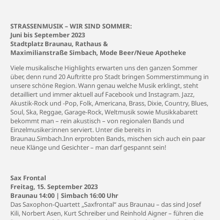
STRASSENMUSIK – WIR SIND SOMMER:
Juni bis September 2023
Stadtplatz Braunau, Rathaus &
Maximilianstraße Simbach, Mode Beer/Neue Apotheke
Viele musikalische Highlights erwarten uns den ganzen Sommer
über, denn rund 20 Auftritte pro Stadt bringen Sommerstimmung in
unsere schöne Region. Wann genau welche Musik erklingt, steht
detailliert und immer aktuell auf Facebook und Instagram. Jazz,
Akustik-Rock und -Pop, Folk, Americana, Brass, Dixie, Country, Blues,
Soul, Ska, Reggae, Garage-Rock, Weltmusik sowie Musikkabarett
bekommt man – rein akustisch – von regionalen Bands und
Einzelmusiker:innen serviert. Unter die bereits in
Braunau.Simbach.Inn erprobten Bands, mischen sich auch ein paar
neue Klänge und Gesichter – man darf gespannt sein!
Sax Frontal
Freitag, 15. September 2023
Braunau 14:00 | Simbach 16:00 Uhr
Das Saxophon-Quartett „Saxfrontal“ aus Braunau – das sind Josef
Kili, Norbert Asen, Kurt Schreiber und Reinhold Aigner – führen die