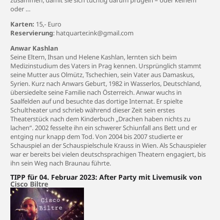
zusammen, damit sie sich tüchtig darum prügeln – oder keinem
oder …
Karten:
15,- Euro
Reservierung
: hatquarter.ink@gmail.com
Anwar Kashlan
Seine Eltern, Ihsan und Helene Kashlan, lernten sich beim
Medizinstudium des Vaters in Prag kennen. Ursprünglich stammt
seine Mutter aus Olmütz, Tschechien, sein Vater aus Damaskus,
Syrien. Kurz nach Anwars Geburt, 1982 in Wasserlos, Deutschland,
übersiedelte seine Familie nach Österreich. Anwar wuchs in
Saalfelden auf und besuchte das dortige Internat. Er spielte
Schultheater und schrieb während dieser Zeit sein erstes
Theaterstück nach dem Kinderbuch „Drachen haben nichts zu
lachen“. 2002 fesselte ihn ein schwerer Schiunfall ans Bett und er
entging nur knapp dem Tod. Von 2004 bis 2007 studierte er
Schauspiel an der Schauspielschule Krauss in Wien. Als Schauspieler
war er bereits bei vielen deutschsprachigen Theatern engagiert, bis
ihn sein Weg nach Braunau führte.
TIPP für 04. Februar 2023: After Party mit Livemusik von
Cisco Biltre