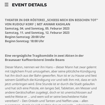
EVENT DETAILS
THEATER IN DER RÖSTEREI „SCHIESS MICH EIN BISSCHEN TOT“
VON RUDOLF KORF | MIT ANWAR KASHLAN
Samstag, 04. und Sonntag, 05. Feburar 2023
Samstag, 11. und Sonntag, 12. Feburar 2023
Beginn Samstag: 20:00 Uhr
Beginn Sonntag: 18:00 Uhr
Eine vergnügliche Tragikomödie in zwei Akten in der
Braunauer Kaffeerösterei Inndie Beans
Dieser Mann, nennen wir ihn Hans – dieser Mann hat zwar gelernt
mit täglichem Frust umzugehen, aber seine plötzliche Kündigung
hat ihn doch aus der Bahn geworfen. Nun ist er zu Hause und liest
seinem Goldfisch die Kündigung vor und teilt ihm mit, dass er sich
jetzt umbringen wird. Eine Stunde ist er durch die Stadt gelaufen
und hat sich eine Pistole, ein langes Seil, Tabletten, ein Messer und
andere Gerätschaften zugelegt, doch er ist unentschlossen auf
welche Weise er … und wem soll er seine bescheidene Habe
vererben? – Den Onkeln und Tanten und Neffen usw. – allen