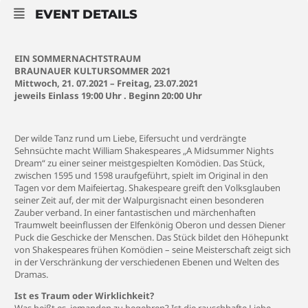
EVENT DETAILS
EIN SOMMERNACHTSTRAUM
BRAUNAUER KULTURSOMMER 2021
Mittwoch, 21. 07.2021 – Freitag, 23.07.2021
jeweils Einlass 19:00 Uhr . Beginn 20:00 Uhr
Der wilde Tanz rund um Liebe, Eifersucht und verdrängte
Sehnsüchte macht William Shakespeares „A Midsummer Nights
Dream“ zu einer seiner meistgespielten Komödien. Das Stück,
zwischen 1595 und 1598 uraufgeführt, spielt im Original in den
Tagen vor dem Maifeiertag. Shakespeare greift den Volksglauben
seiner Zeit auf, der mit der Walpurgisnacht einen besonderen
Zauber verband. In einer fantastischen und märchenhaften
Traumwelt beeinflussen der Elfenkönig Oberon und dessen Diener
Puck die Geschicke der Menschen. Das Stück bildet den Höhepunkt
von Shakespeares frühen Komödien – seine Meisterschaft zeigt sich
in der Verschränkung der verschiedenen Ebenen und Welten des
Dramas.
Ist es Traum oder Wirklichkeit?