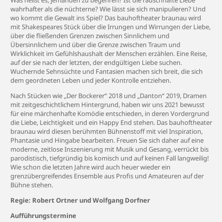
Was heißt es, jemanden zu begehren? Ist die rauschhafte Liebe
wahrhafter als die nüchterne? Wie lässt sie sich manipulieren? Und
wo kommt die Gewalt ins Spiel? Das bauhoftheater braunau wird
mit Shakespeares Stück über die Irrungen und Wirrungen der Liebe,
über die fließenden Grenzen zwischen Sinnlichem und
Übersinnlichem und über die Grenze zwischen Traum und
Wirklichkeit im Gefühlshaushalt der Menschen erzählen. Eine Reise,
auf der sie nach der letzten, der endgültigen Liebe suchen.
Wuchernde Sehnsüchte und Fantasien machen sich breit, die sich
dem geordneten Leben und jeder Kontrolle entziehen.
Nach Stücken wie „Der Bockerer“ 2018 und „Danton“ 2019, Dramen
mit zeitgeschichtlichem Hintergrund, haben wir uns 2021 bewusst
für eine märchenhafte Komödie entschieden, in deren Vordergrund
die Liebe, Leichtigkeit und ein Happy End stehen. Das bauhoftheater
braunau wird diesen berühmten Bühnenstoff mit viel Inspiration,
Phantasie und Hingabe bearbeiten. Freuen Sie sich daher auf eine
moderne, zeitlose Inszenierung mit Musik und Gesang, verrückt bis
parodistisch, tiefgründig bis komisch und auf keinen Fall langweilig!
Wie schon die letzten Jahre wird auch heuer wieder ein
grenzübergreifendes Ensemble aus Profis und Amateuren auf der
Bühne stehen.
Regie: Robert Ortner und Wolfgang Dorfner
Aufführungstermine