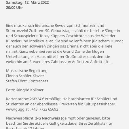
Samstag, 12. März 2022
20:00 Uhr
Eine musikalisch-literarische Revue, zum Schmunzeln und
Stirnrunzeln! Zu ihrem 90. Geburtstag erzählt die beliebte Sängerin
und Schauspielerin Topsy Küppers Geschichten aus der Welt der
Künstler und Intellektuellen. Sie sind voller feinem jüdischem Humor,
der auch den schweren Dingen das Drama, nicht aber die Tiefe
nimmt. Ganz nebenbei verrät die Grand Dame der klugen
Unterhaltung ein Hausmittel ihrer Großmutter, dank dem sie
weiterhin am Steuer ihres Cabrios von Auftritt zu Auftritt eilt…
Musikalische Begleitung:
Florian Schäfer, Klavier
Stefan Först, Kontrabass
Foto: ©Ingrid Kollmer
Kartenpreise: 26€/24 € ermäßigt, Halbpreiskarten für Schüler und
Studenten an der Abendkasse, Freikarten für Kulturpassinhaber.
www.gugg.at . +43 7722 65692
Nachweispflicht:
2-G Nachweis
(geimpft oder genesen, bitte
beachten Sie die aktuelle Gültigkeitsdauer Ihres Zertifikats) für
Besucher ab 12 Jahren.