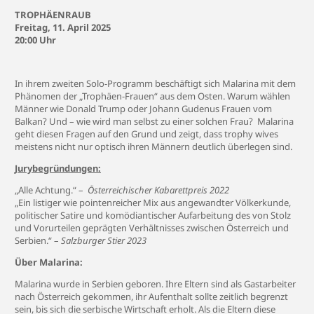
TROPHÄENRAUB
Freitag, 11. April 2025
20:00 Uhr
In ihrem zweiten Solo-Programm beschäftigt sich Malarina mit dem
Phänomen der „Trophäen-Frauen“ aus dem Osten. Warum wählen
Männer wie Donald Trump oder Johann Gudenus Frauen vom
Balkan? Und – wie wird man selbst zu einer solchen Frau? Malarina
geht diesen Fragen auf den Grund und zeigt, dass trophy wives
meistens nicht nur optisch ihren Männern deutlich überlegen sind.
Jurybegründungen:
„Alle Achtung.“ –
Österreichischer Kabarettpreis 2022
„Ein listiger wie pointenreicher Mix aus angewandter Völkerkunde,
politischer Satire und komödiantischer Aufarbeitung des von Stolz
und Vorurteilen geprägten Verhältnisses zwischen Österreich und
Serbien.“ –
Salzburger Stier 2023
Über Malarina:
Malarina wurde in Serbien geboren. Ihre Eltern sind als Gastarbeiter
nach Österreich gekommen, ihr Aufenthalt sollte zeitlich begrenzt
sein, bis sich die serbische Wirtschaft erholt. Als die Eltern diese