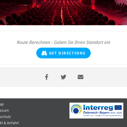
GET DIRECTIONS
ap
essum
schutz
kt & Anfahrt