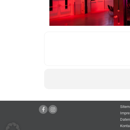
Sitem
Impr
Daten
Konta