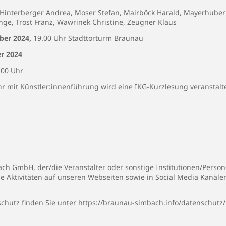
interberger Andrea, Moser Stefan, Mairböck Harald, Mayerhuber 
 Inge, Trost Franz, Wawrinek Christine, Zeugner Klaus
ber 2024,
19.00 Uhr Stadttorturm Braunau
r 2024
.00 Uhr
hr mit Künstler:innenführung wird eine IKG-Kurzlesung veranstalte
h GmbH, der/die Veranstalter oder sonstige Institutionen/Persone
ie Aktivitäten auf unseren Webseiten sowie in Social Media Kanäl
chutz finden Sie unter
https://braunau-simbach.info/datenschutz/