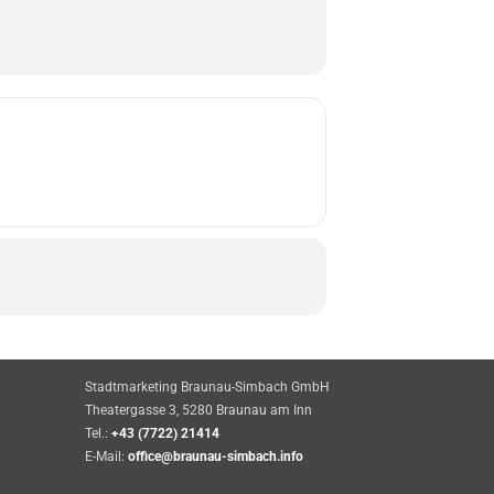
Stadtmarketing Braunau-Simbach GmbH
Theatergasse 3, 5280 Braunau am Inn
Tel.:
+43 (7722) 21414
E-Mail:
office@braunau-simbach.info