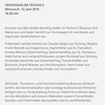
VERNISSAGE IM TECHNO-Z
Mittwoch, 12. Juni 2019
18:30 Uhr
Künstler aus dem Atelier Nessling stellen im Techno-Z Braunau ihre
Werke aus und laden herzlich zur Vernissage mit Live-Musik und
regionalen Köstlichkeiten ein.
Präsentiert werden Werke von Claudia Geiger aus Pocking, Brigitta
Frank-Weinelt aus Haigermoos, Ingrid Reiter aus St. Pantaleon,
Andrea Keil aus Ostermiething, Sabine Nessling aus St. Pantaleon,
Heidi Surrer aus Lamprechtshausen, Jürgen Pernkopf aus Göming,
Emanuela Gerstorfer aus Ostermiething, Traude Walder aus
Bürmoos, Ingrid Wasner aus Hochburg/Ach, Hans Huber aus
Lamprechtshausen und die Kinder vom Kunstlabor!
Die Stadt-, Tourismus- und Standortmarketing Braunau-Simbach
GmbH, der/die Veranstalter oder sonstige Institutionen/Personen
fertigen bei o.a. Veranstaltung Fotos an. Diese Fotos dienen dazu,
um die Aktivitäten auf unseren Webseiten sowie in Social Media
Kanälen und Printmedien darzustellen und zu veröffentlichen.