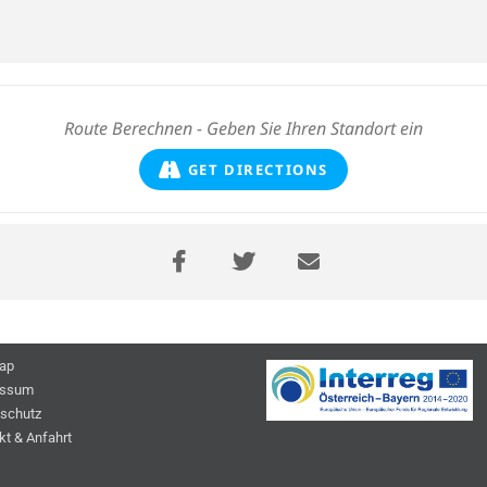
GET DIRECTIONS
ap
essum
schutz
kt & Anfahrt