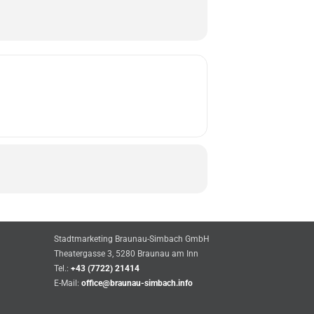
Stadtmarketing Braunau-Simbach GmbH
Theatergasse 3, 5280 Braunau am Inn
Tel.:
+43 (7722) 21414
E-Mail:
office@braunau-simbach.info