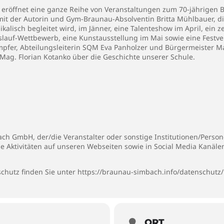
o eröffnet eine ganze Reihe von Veranstaltungen zum 70-jährige
 mit der Autorin und Gym-Braunau-Absolventin Britta Mühlbauer, 
lisch begleitet wird, im Jänner, eine Talenteshow im April, ein zei
lauf-Wettbewerb, eine Kunstausstellung im Mai sowie eine Festve
lampfer, Abteilungsleiterin SQM Eva Panholzer und Bürgermeister
 Mag. Florian Kotanko über die Geschichte unserer Schule.
h GmbH, der/die Veranstalter oder sonstige Institutionen/Persone
ie Aktivitäten auf unseren Webseiten sowie in Social Media Kanäl
chutz finden Sie unter
https://braunau-simbach.info/datenschutz/
ORT