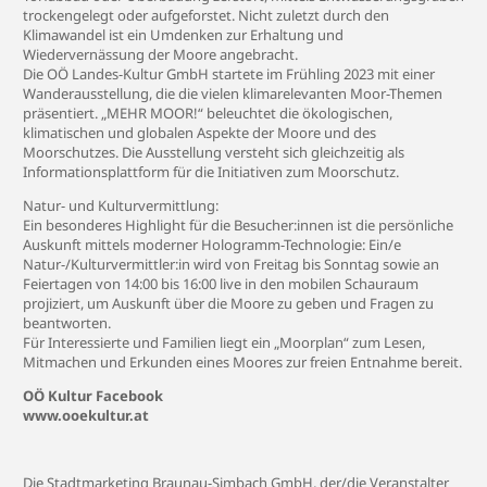
trockengelegt oder aufgeforstet. Nicht zuletzt durch den
Klimawandel ist ein Umdenken zur Erhaltung und
Wiedervernässung der Moore angebracht.
Die OÖ Landes-Kultur GmbH startete im Frühling 2023 mit einer
Wanderausstellung, die die vielen klimarelevanten Moor-Themen
präsentiert. „MEHR MOOR!“ beleuchtet die ökologischen,
klimatischen und globalen Aspekte der Moore und des
Moorschutzes. Die Ausstellung versteht sich gleichzeitig als
Informationsplattform für die Initiativen zum Moorschutz.
Natur- und Kulturvermittlung:
Ein besonderes Highlight für die Besucher:innen ist die persönliche
Auskunft mittels moderner Hologramm-Technologie: Ein/e
Natur-/Kulturvermittler:in wird von Freitag bis Sonntag sowie an
Feiertagen von 14:00 bis 16:00 live in den mobilen Schauraum
projiziert, um Auskunft über die Moore zu geben und Fragen zu
beantworten.
Für Interessierte und Familien liegt ein „Moorplan“ zum Lesen,
Mitmachen und Erkunden eines Moores zur freien Entnahme bereit.
OÖ Kultur Facebook
www.ooekultur.at
Die Stadtmarketing Braunau-Simbach GmbH, der/die Veranstalter