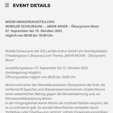
EVENT DETAILS
MOOR-WANDERAUSSTELLUNG
MOBILER SCHAURAUM – „MEHR MOOR – Ökosystem Moor
07. September bis 15. Oktober 2023
täglich von 08:00 bis 18:00 Uhr
Mobile Schauraum der OÖ Landes-Kultur GmbH am Stechlparkplatz
(Theatergasse 3, Braunau) zum Thema „MEHR MOOR – Ökosystem
Moor“
Ausstellungsdauer: 07. September bis 15. Oktober 2023
(Verlängerung möglich)
Öffnungszeiten: täglich von 08:00 bis 18:00 Uhr
Moore sind eines der klimarelevantesten Ökosysteme der Erde. Als
Kohlenstoff-Speicher und Wasserreservoire können intakte Moore
einen wesentlichen Beitrag gegen die Klimaerwärmung und zur
Klimawandelanpassung leisten.
In der Vergangenheit waren Moore als nutzlose Flächen verpönt, die
es zu kultivieren galt. So wurden Moorflächen entweder durch
Torfabbau oder Überbauung zerstört, mittels Entwässerungsgräben