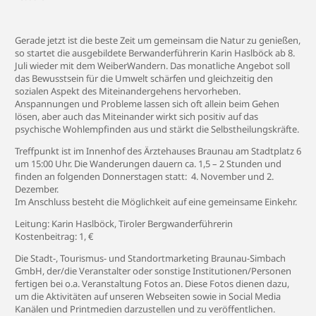
Gerade jetzt ist die beste Zeit um gemeinsam die Natur zu genießen,
so startet die ausgebildete Berwanderführerin Karin Haslböck ab 8.
Juli wieder mit dem WeiberWandern. Das monatliche Angebot soll
das Bewusstsein für die Umwelt schärfen und gleichzeitig den
sozialen Aspekt des Miteinandergehens hervorheben.
Anspannungen und Probleme lassen sich oft allein beim Gehen
lösen, aber auch das Miteinander wirkt sich positiv auf das
psychische Wohlempfinden aus und stärkt die Selbstheilungskräfte.
Treffpunkt ist im Innenhof des Ärztehauses Braunau am Stadtplatz 6
um 15:00 Uhr. Die Wanderungen dauern ca. 1,5 – 2 Stunden und
finden an folgenden Donnerstagen statt: 4. November und 2.
Dezember.
Im Anschluss besteht die Möglichkeit auf eine gemeinsame Einkehr.
Leitung: Karin Haslböck, Tiroler Bergwanderführerin
Kostenbeitrag: 1, €
Die Stadt-, Tourismus- und Standortmarketing Braunau-Simbach
GmbH, der/die Veranstalter oder sonstige Institutionen/Personen
fertigen bei o.a. Veranstaltung Fotos an. Diese Fotos dienen dazu,
um die Aktivitäten auf unseren Webseiten sowie in Social Media
Kanälen und Printmedien darzustellen und zu veröffentlichen.