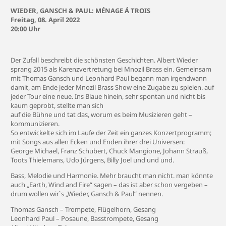
WIEDER, GANSCH & PAUL: MÉNAGE Á TROIS
Freitag, 08. April 2022
20:00 Uhr
Der Zufall beschreibt die schönsten Geschichten. Albert Wieder
sprang 2015 als Karenzvertretung bei Mnozil Brass ein. Gemeinsam
mit Thomas Gansch und Leonhard Paul begann man irgendwann
damit, am Ende jeder Mnozil Brass Show eine Zugabe zu spielen. auf
jeder Tour eine neue. Ins Blaue hinein, sehr spontan und nicht bis
kaum geprobt, stellte man sich
auf die Bühne und tat das, worum es beim Musizieren geht –
kommunizieren.
So entwickelte sich im Laufe der Zeit ein ganzes Konzertprogramm;
mit Songs aus allen Ecken und Enden ihrer drei Universen:
George Michael, Franz Schubert, Chuck Mangione, Johann Strauß,
Toots Thielemans, Udo Jürgens, Billy Joel und und und.
Bass, Melodie und Harmonie. Mehr braucht man nicht. man könnte
auch „Earth, Wind and Fire“ sagen – das ist aber schon vergeben –
drum wollen wir`s „Wieder, Gansch & Paul“ nennen.
Thomas Gansch – Trompete, Flügelhorn, Gesang
Leonhard Paul – Posaune, Basstrompete, Gesang