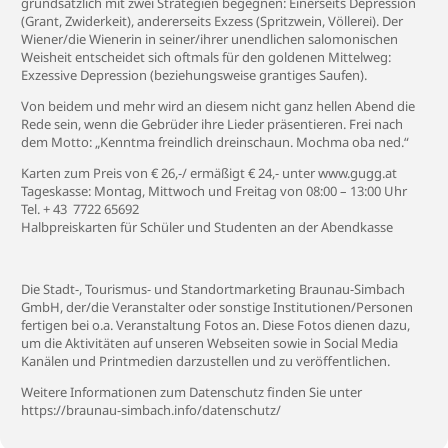
grundsätzlich mit zwei Strategien begegnen: Einerseits Depression
(Grant, Zwiderkeit), andererseits Exzess (Spritzwein, Völlerei). Der
Wiener/die Wienerin in seiner/ihrer unendlichen salomonischen
Weisheit entscheidet sich oftmals für den goldenen Mittelweg:
Exzessive Depression (beziehungsweise grantiges Saufen).
Von beidem und mehr wird an diesem nicht ganz hellen Abend die
Rede sein, wenn die Gebrüder ihre Lieder präsentieren. Frei nach
dem Motto: „Kenntma freindlich dreinschaun. Mochma oba ned.“
Karten zum Preis von € 26,-/ ermäßigt € 24,- unter www.gugg.at
Tageskasse: Montag, Mittwoch und Freitag von 08:00 – 13:00 Uhr
Tel. + 43 7722 65692
Halbpreiskarten für Schüler und Studenten an der Abendkasse
Die Stadt-, Tourismus- und Standortmarketing Braunau-Simbach
GmbH, der/die Veranstalter oder sonstige Institutionen/Personen
fertigen bei o.a. Veranstaltung Fotos an. Diese Fotos dienen dazu,
um die Aktivitäten auf unseren Webseiten sowie in Social Media
Kanälen und Printmedien darzustellen und zu veröffentlichen.
Weitere Informationen zum Datenschutz finden Sie unter
https://braunau-simbach.info/datenschutz/