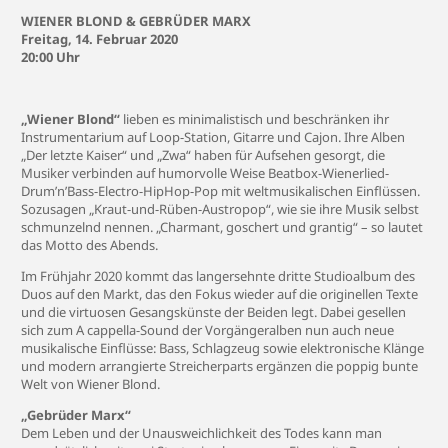
WIENER BLOND & GEBRÜDER MARX
Freitag, 14. Februar 2020
20:00 Uhr
„Wiener Blond“
lieben es minimalistisch und beschränken ihr
Instrumentarium auf Loop-Station, Gitarre und Cajon. Ihre Alben
„Der letzte Kaiser“ und „Zwa“ haben für Aufsehen gesorgt, die
Musiker verbinden auf humorvolle Weise Beatbox-Wienerlied-
Drum’n’Bass-Electro-HipHop-Pop mit weltmusikalischen Einflüssen.
Sozusagen „Kraut-und-Rüben-Austropop“, wie sie ihre Musik selbst
schmunzelnd nennen. „Charmant, goschert und grantig“ – so lautet
das Motto des Abends.
Im Frühjahr 2020 kommt das langersehnte dritte Studioalbum des
Duos auf den Markt, das den Fokus wieder auf die originellen Texte
und die virtuosen Gesangskünste der Beiden legt. Dabei gesellen
sich zum A cappella-Sound der Vorgängeralben nun auch neue
musikalische Einflüsse: Bass, Schlagzeug sowie elektronische Klänge
und modern arrangierte Streicherparts ergänzen die poppig bunte
Welt von Wiener Blond.
„Gebrüder Marx“
Dem Leben und der Unausweichlichkeit des Todes kann man