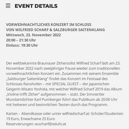
EVENT DETAILS
VORWEIHNACHTLICHES KONZERT IM SCHLOSS
VON WILFRIED SCHARF & SALZBURGER SAITENKLANG
Mittwoch, 23. November 2022
20:00 – 21:30 Uhr
Einlass: 19:30 Uhr
Der weltbekannte Braunauer Zithersolist Wilfried Scharf lädt am 23.
November 2022 nach zweijähriger Pause wieder zum traditionellen
vorweihnachtlichen Konzert ein. Zusammen mit seinem Ensemble
„Salzburger Saitenklang“ findet das Konzert im Festsaal des
Schlosses Ranshofen – mit SPECIAL GUEST – der japanischen
Geigerin Misato Yoshida, mit welcher Wilfried Scharf 2019 das Album
„Violine trifft Zither“ aufgenommen – statt. Der Innviertler
Mundartdichter Karl Pumberger führt das Publikum ab 20:00 Uhr
mit heiteren und besinnlichen Texten durch das Programm.
Karten
– Abendkasse oder unter
wilfriedscharf.at
: Schüler/Studenten
19 Euro, Erwachsene 25 Euro
Reservierungen:
w.scharf@eduhi.at