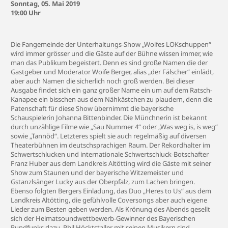
Sonntag, 05. Mai 2019
19:00 Uhr
Die Fangemeinde der Unterhaltungs-Show „Woifes LOKschuppen“
wird immer grösser und die Gäste auf der Bühne wissen immer, wie
man das Publikum begeistert. Denn es sind große Namen die der
Gastgeber und Moderator Woife Berger, alias „der Fälscher“ einlädt,
aber auch Namen die sicherlich noch groß werden. Bei dieser
Ausgabe findet sich ein ganz großer Name ein um auf dem Ratsch-
Kanapee ein bisschen aus dem Nähkästchen zu plaudern, denn die
Patenschaft für diese Show übernimmt die bayerische
Schauspielerin Johanna Bittenbinder. Die Münchnerin ist bekannt
durch unzählige Filme wie „Sau Nummer 4“ oder „Was weg is, is weg“
sowie „Tannöd“. Letzteres spielt sie auch regelmäßig auf diversen
Theaterbühnen im deutschsprachigen Raum. Der Rekordhalter im
Schwertschlucken und internationale Schwertschluck-Botschafter
Franz Huber aus dem Landkreis Altötting wird die Gäste mit seiner
Show zum Staunen und der bayerische Witzemeister und
Gstanzlsänger Lucky aus der Oberpfalz, zum Lachen bringen.
Ebenso folgten Bergers Einladung, das Duo „Heres to Us“ aus dem
Landkreis Altötting, die gefühlvolle Coversongs aber auch eigene
Lieder zum Besten geben werden. Als Krönung des Abends gesellt
sich der Heimatsoundwettbewerb-Gewinner des Bayerischen
Rundfunks dazu. Phil Höcktstaller mit seinen Musikern sind