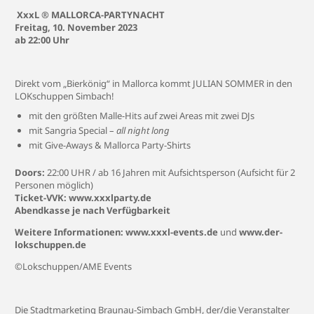
XxxL ® MALLORCA-PARTYNACHT
Freitag, 10. November 2023
ab 22:00 Uhr
Direkt vom „Bierkönig“ in Mallorca kommt JULIAN SOMMER in den
LOKschuppen Simbach!
mit den größten Malle-Hits auf zwei Areas mit zwei DJs
mit Sangria Special –
all night long
mit Give-Aways & Mallorca Party-Shirts
Doors:
22:00 UHR / ab 16 Jahren mit Aufsichtsperson (Aufsicht für 2
Personen möglich)
Ticket-VVK:
www.xxxlparty.de
Abendkasse je nach Verfügbarkeit
Weitere Informationen:
www.xxxl-events.de
und
www.der-
lokschuppen.de
©Lokschuppen/AME Events
Die Stadtmarketing Braunau-Simbach GmbH, der/die Veranstalter