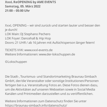
XxxL ReOPENING by AME EVENTS
Samstag, 05. März 2022
21:00 – 05:00 Uhr
XxxL OPENING – wir sind zurück und starten lauter und besser den
je durch!
LOK Main: DJ Stephano Pechero
LOK Foyer: Dancehall & Hip Hop
Doors: 21 UHR / ab 16 Jahren mit Aufsichtsperson länger feiern!
TICKETS VVK:
www.xxxl-events.de
Weitere Informationen:
www.der-lokschuppen.de
©Lokschuppen
Die Stadt-, Tourismus- und Standortmarketing Braunau-Simbach
GmbH, der/die Veranstalter oder sonstige Institutionen/Personen
fertigen bei o.a. Veranstaltung Fotos an. Diese Fotos dienen dazu,
um die Aktivitäten auf unseren Webseiten sowie in Social Media
Kanälen und Printmedien darzustellen und zu veröffentlichen.
Weitere Informationen zum Datenschutz finden Sie unter
https://braunau-simbach.info/datenschutz/