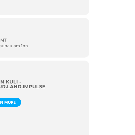
IMT
raunau am Inn
N KULI -
UR.LAND.IMPULSE
RN MORE