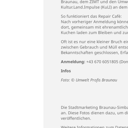
Braunau, dem ZIMT und den Umwelt P
Kultur.Land.Impulse (KuLI) an dem 
So funktioniert das Repair Cafè:
Nach vorheriger Anmeldung könne
dort, gemeinsam mit ehrenamtlichen
Kuchen laden zum Bleiben und zu
Oft ist es nur eine kleiner Bruch e
zwischen Gebrauch und Müll entsc
Bekanntschaften geschlossen, Er
Anmeldung:
+43 670 6051805 (Don
Infos
Foto: © Umwelt Profis Braunau
Die Stadtmarketing Braunau-Simbac
an. Diese Fotos dienen dazu, um d
veröffentlichen.
Weitere Informationen zum Datens