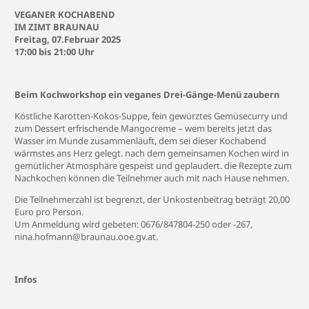
VEGANER KOCHABEND
IM ZIMT BRAUNAU
Freitag, 07.Februar 2025
17:00 bis 21:00 Uhr
Beim Kochworkshop ein veganes Drei-Gänge-Menü zaubern
Köstliche Karotten-Kokos-Suppe, fein gewürztes Gemüsecurry und
zum Dessert erfrischende Mangocreme – wem bereits jetzt das
Wasser im Munde zusammenläuft, dem sei dieser Kochabend
wärmstes ans Herz gelegt. nach dem gemeinsamen Kochen wird in
gemütlicher Atmosphäre gespeist und geplaudert. die Rezepte zum
Nachkochen können die Teilnehmer auch mit nach Hause nehmen.
Die Teilnehmerzahl ist begrenzt, der Unkostenbeitrag beträgt 20,00
Euro pro Person.
Um Anmeldung wird gebeten: 0676/847804-250 oder -267,
nina.hofmann@braunau.ooe.gv.at
.
Infos