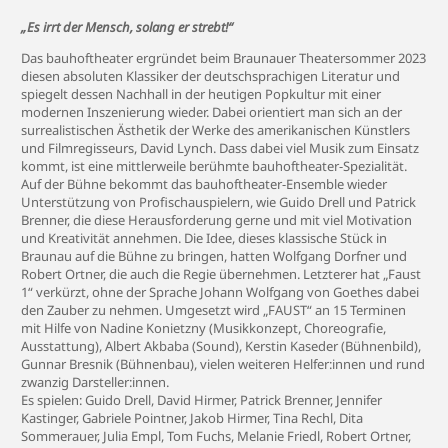
„Es irrt der Mensch, solang er strebt!“
Das bauhoftheater ergründet beim Braunauer Theatersommer 2023
diesen absoluten Klassiker der deutschsprachigen Literatur und
spiegelt dessen Nachhall in der heutigen Popkultur mit einer
modernen Inszenierung wieder. Dabei orientiert man sich an der
surrealistischen Ästhetik der Werke des amerikanischen Künstlers
und Filmregisseurs, David Lynch. Dass dabei viel Musik zum Einsatz
kommt, ist eine mittlerweile berühmte bauhoftheater-Spezialität.
Auf der Bühne bekommt das bauhoftheater-Ensemble wieder
Unterstützung von Profischauspielern, wie Guido Drell und Patrick
Brenner, die diese Herausforderung gerne und mit viel Motivation
und Kreativität annehmen. Die Idee, dieses klassische Stück in
Braunau auf die Bühne zu bringen, hatten Wolfgang Dorfner und
Robert Ortner, die auch die Regie übernehmen. Letzterer hat „Faust
1“ verkürzt, ohne der Sprache Johann Wolfgang von Goethes dabei
den Zauber zu nehmen. Umgesetzt wird „FAUST“ an 15 Terminen
mit Hilfe von Nadine Konietzny (Musikkonzept, Choreografie,
Ausstattung), Albert Akbaba (Sound), Kerstin Kaseder (Bühnenbild),
Gunnar Bresnik (Bühnenbau), vielen weiteren Helfer:innen und rund
zwanzig Darsteller:innen.
Es spielen: Guido Drell, David Hirmer, Patrick Brenner, Jennifer
Kastinger, Gabriele Pointner, Jakob Hirmer, Tina Rechl, Dita
Sommerauer, Julia Empl, Tom Fuchs, Melanie Friedl, Robert Ortner,