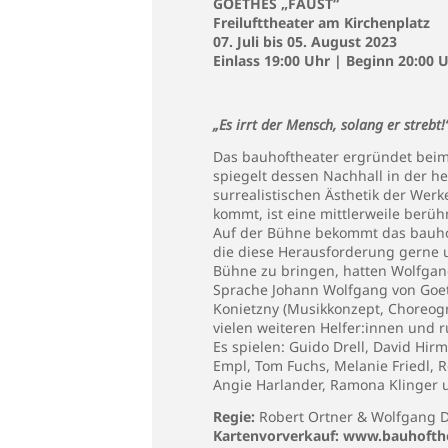
GOETHES „FAUST“
Freilufttheater am Kirchenplatz
07. Juli bis 05. August 2023
Einlass 19:00 Uhr | Beginn 20:00 
„Es irrt der Mensch, solang er strebt!
Das bauhoftheater ergründet beim
spiegelt dessen Nachhall in der h
surrealistischen Ästhetik der Wer
kommt, ist eine mittlerweile berüh
Auf der Bühne bekommt das bauhof
die diese Herausforderung gerne un
Bühne zu bringen, hatten Wolfgang
Sprache Johann Wolfgang von Goet
Konietzny (Musikkonzept, Choreogr
vielen weiteren Helfer:innen und r
Es spielen: Guido Drell, David Hirm
Empl, Tom Fuchs, Melanie Friedl, R
Angie Harlander, Ramona Klinger
Regie:
Robert Ortner & Wolfgang D
Kartenvorverkauf:
www.bauhofthe