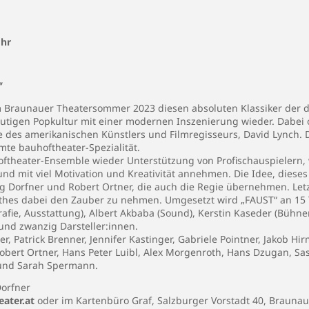
Uhr
“
 Braunauer Theatersommer 2023 diesen absoluten Klassiker der d
eutigen Popkultur mit einer modernen Inszenierung wieder. Dabei o
ke des amerikanischen Künstlers und Filmregisseurs, David Lynch. 
mte bauhoftheater-Spezialität.
theater-Ensemble wieder Unterstützung von Profischauspielern, w
d mit viel Motivation und Kreativität annehmen. Die Idee, dieses 
 Dorfner und Robert Ortner, die auch die Regie übernehmen. Letzt
hes dabei den Zauber zu nehmen. Umgesetzt wird „FAUST“ an 15 
afie, Ausstattung), Albert Akbaba (Sound), Kerstin Kaseder (Bühn
und zwanzig Darsteller:innen.
er, Patrick Brenner, Jennifer Kastinger, Gabriele Pointner, Jakob Hi
obert Ortner, Hans Peter Luibl, Alex Morgenroth, Hans Dzugan, Sasc
 und Sarah Spermann.
orfner
ater.at
oder im Kartenbüro Graf,
Salzburger Vorstadt 40
, Braunau