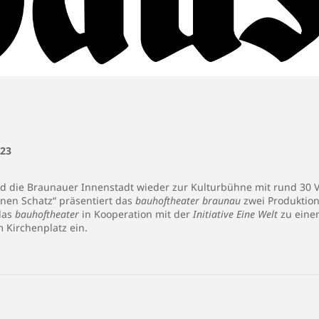
23
ird die Braunauer Innenstadt wieder zur Kulturbühne mit rund 30 V
nen Schatz“ präsentiert das
bauhoftheater braunau
zwei Produktion
das
bauhoftheater
in Kooperation mit der
Initiative Eine Welt
zu einem
 Kirchenplatz ein.