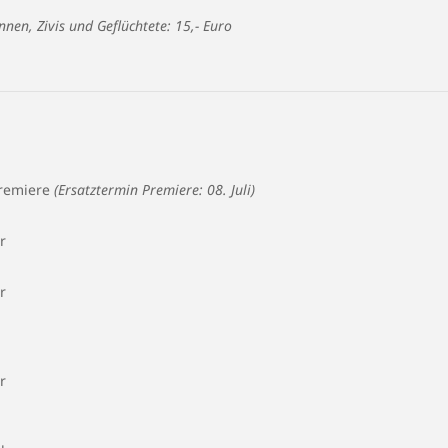
nnen, Zivis und Geflüchtete: 15,- Euro
remiere
(Ersatztermin Premiere: 08. Juli)
r
r
r