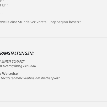
Uhr
0 Uhr
r
hr
jeweils eine Stunde vor Vorstellungsbeginn besetzt
ERANSTALTUNGEN:
 EINEN SCHATZ!“
eum Herzogsburg Braunau
e Weltreise“
der Theatersommer-Bühne am Kirchenplatz