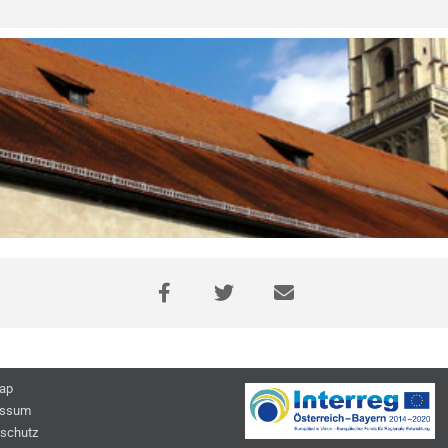
ap
essum
schutz