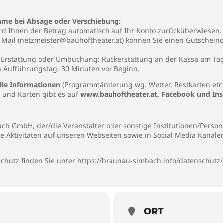
me bei Absage oder Verschiebung:
wird Ihnen der Betrag automatisch auf Ihr Konto zurücküberwiesen.
Mail (
netzmeister@bauhoftheater.at
) können Sie einen Gutscheinc
 – Erstattung oder Umbuchung: Rückerstattung an der Kassa am Ta
 Aufführungstag, 30 Minuten vor Beginn.
le Informationen
(Programmänderung wg. Wetter, Restkarten etc
und Karten gibt es auf
www.bauhoftheater.at
,
Facebook
und
In
h GmbH, der/die Veranstalter oder sonstige Institutionen/Persone
ie Aktivitäten auf unseren Webseiten sowie in Social Media Kanäl
chutz finden Sie unter
https://braunau-simbach.info/datenschutz/
ORT