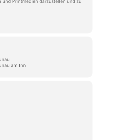
en und Printmedien darzustellen und zu
aunau
aunau am Inn