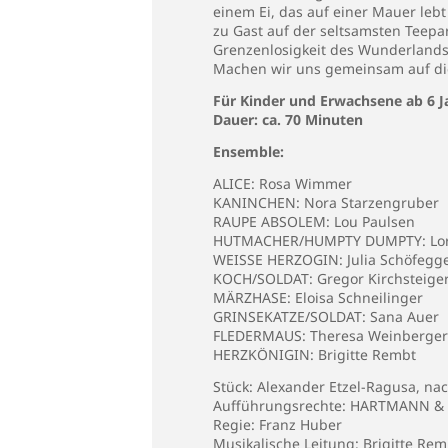
einem Ei, das auf einer Mauer lebt
zu Gast auf der seltsamsten Teepa
Grenzenlosigkeit des Wunderlands
Machen wir uns gemeinsam auf die 
Für Kinder und Erwachsene ab 6 J
Dauer: ca. 70 Minuten
Ensemble:
ALICE: Rosa Wimmer
KANINCHEN: Nora Starzengruber
RAUPE ABSOLEM: Lou Paulsen
HUTMACHER/HUMPTY DUMPTY: Lor
WEISSE HERZOGIN: Julia Schöfegg
KOCH/SOLDAT: Gregor Kirchsteige
MÄRZHASE: Eloisa Schneilinger
GRINSEKATZE/SOLDAT: Sana Auer
FLEDERMAUS: Theresa Weinberger
HERZKÖNIGIN: Brigitte Rembt
Stück: Alexander Etzel-Ragusa, nac
Aufführungsrechte: HARTMANN & S
Regie: Franz Huber
Musikalische Leitung: Brigitte Rem