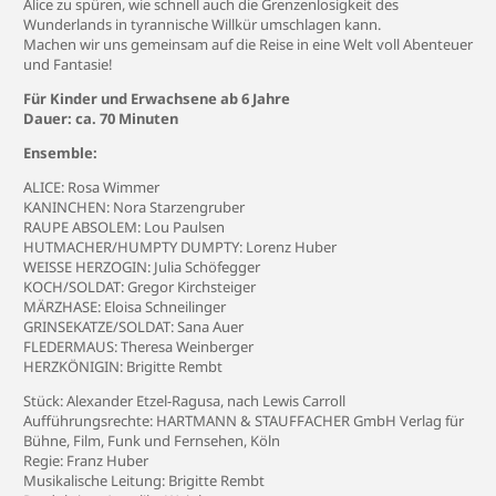
Alice zu spüren, wie schnell auch die Grenzenlosigkeit des
Wunderlands in tyrannische Willkür umschlagen kann.
Machen wir uns gemeinsam auf die Reise in eine Welt voll Abenteuer
und Fantasie!
Für Kinder und Erwachsene ab 6 Jahre
Dauer: ca. 70 Minuten
Ensemble:
ALICE: Rosa Wimmer
KANINCHEN: Nora Starzengruber
RAUPE ABSOLEM: Lou Paulsen
HUTMACHER/HUMPTY DUMPTY: Lorenz Huber
WEISSE HERZOGIN: Julia Schöfegger
KOCH/SOLDAT: Gregor Kirchsteiger
MÄRZHASE: Eloisa Schneilinger
GRINSEKATZE/SOLDAT: Sana Auer
FLEDERMAUS: Theresa Weinberger
HERZKÖNIGIN: Brigitte Rembt
Stück: Alexander Etzel-Ragusa, nach Lewis Carroll
Aufführungsrechte: HARTMANN & STAUFFACHER GmbH Verlag für
Bühne, Film, Funk und Fernsehen, Köln
Regie: Franz Huber
Musikalische Leitung: Brigitte Rembt